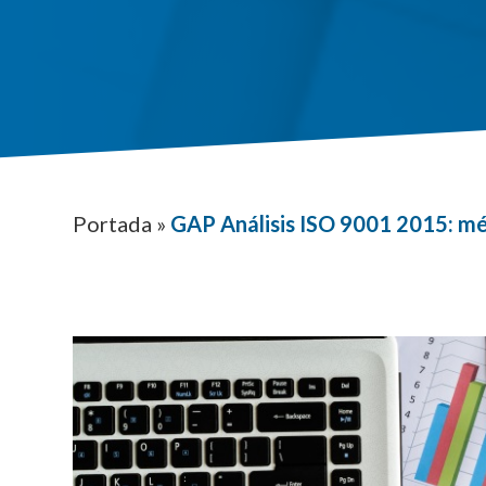
Portada
»
GAP Análisis ISO 9001 2015: mé