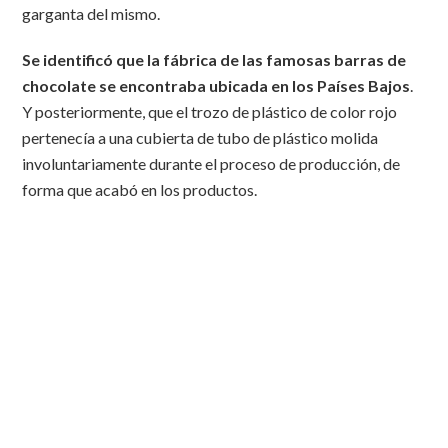
garganta del mismo.
Se identificó que la fábrica de las famosas barras de
chocolate se encontraba ubicada en los Países Bajos
.
Y posteriormente, que el trozo de plástico de color rojo
pertenecía a una cubierta de tubo de plástico molida
involuntariamente durante el proceso de producción, de
forma que acabó en los productos.
Según la fecha en la que el cliente emitió la queja, se
consiguió determinar el periodo de tiempo en el que
los productos de chocolate afectados fueron
fabricados.
Dichos productos fueron enviados a 55
países. Como medida se produjo a la retirada de todos los
productos fabricados durante ese periodo de tiempo, lo
cual supuso un total de más de cuatro millones de barras en
los Países Bajos más los productos de los otros 55 países.